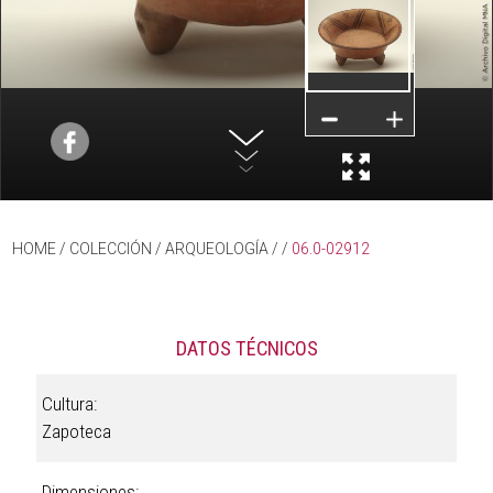
HOME
/ COLECCIÓN /
ARQUEOLOGÍA
/
/
06.0-02912
DATOS TÉCNICOS
Cultura:
Zapoteca
Dimensiones: