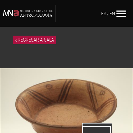
menu
ES
/
EN
REGRESAR A SALA