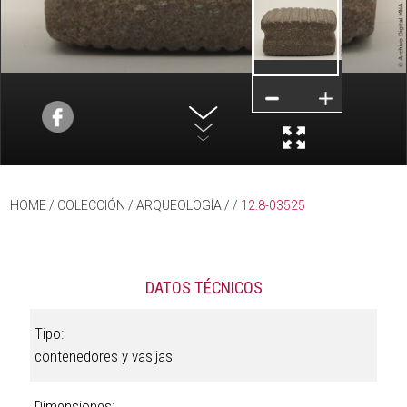
HOME
/ COLECCIÓN /
ARQUEOLOGÍA
/
/
12.8-03525
DATOS TÉCNICOS
Tipo:
contenedores y vasijas
Dimensiones: