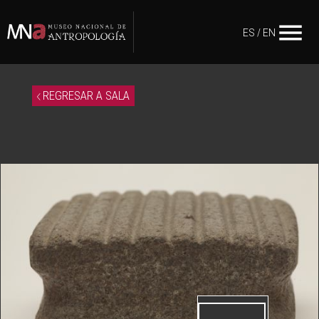
menu
ES
/
EN
REGRESAR A SALA