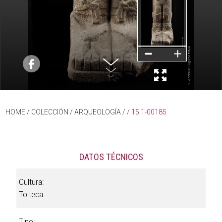
HOME
/ COLECCIÓN /
ARQUEOLOGÍA
/
/
15.1-00185
DATOS TÉCNICOS
Cultura:
Tolteca
Tipo: