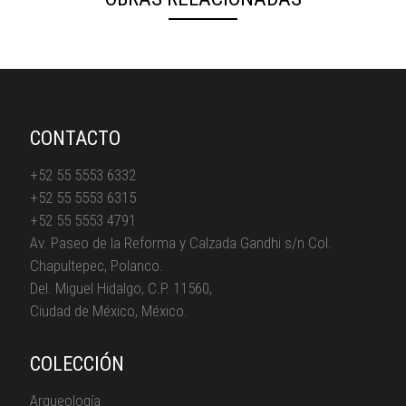
CONTACTO
+52 55 5553 6332
+52 55 5553 6315
+52 55 5553 4791
Av. Paseo de la Reforma y Calzada Gandhi s/n Col.
Chapultepec, Polanco.
Del. Miguel Hidalgo, C.P. 11560,
Ciudad de México, México.
COLECCIÓN
Arqueología