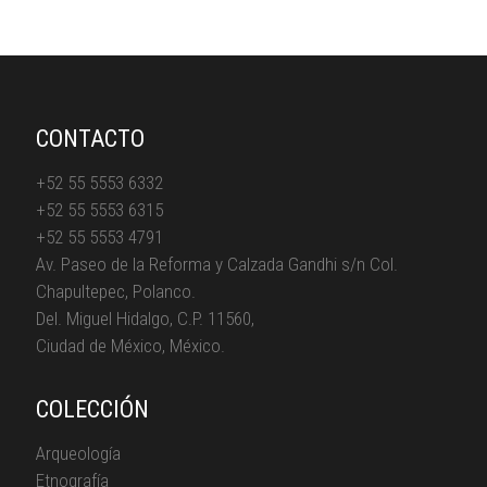
CONTACTO
+52 55 5553 6332
+52 55 5553 6315
+52 55 5553 4791
Av. Paseo de la Reforma y Calzada Gandhi s/n Col.
Chapultepec, Polanco.
Del. Miguel Hidalgo, C.P. 11560,
Ciudad de México, México.
COLECCIÓN
Arqueología
Etnografía