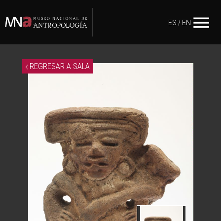
menu
ES
/
EN
REGRESAR A SALA