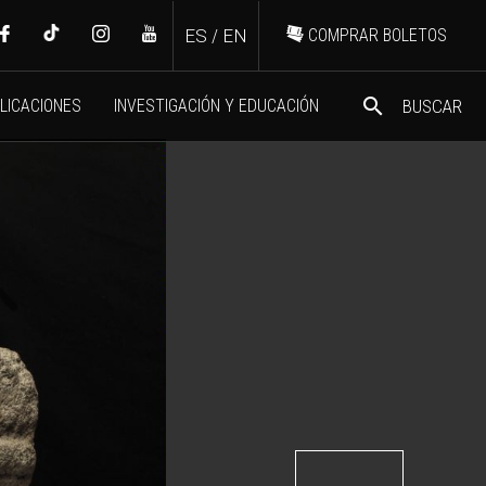
ES
/
EN
COMPRAR BOLETOS
search
LICACIONES
INVESTIGACIÓN Y EDUCACIÓN
BUSCAR