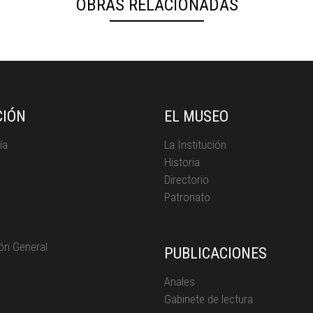
OBRAS RELACIONADAS
CIÓN
EL MUSEO
ía
La Institución
Historia
Directorio
Patronato
ón General
PUBLICACIONES
Anales
Gabinete de lectura