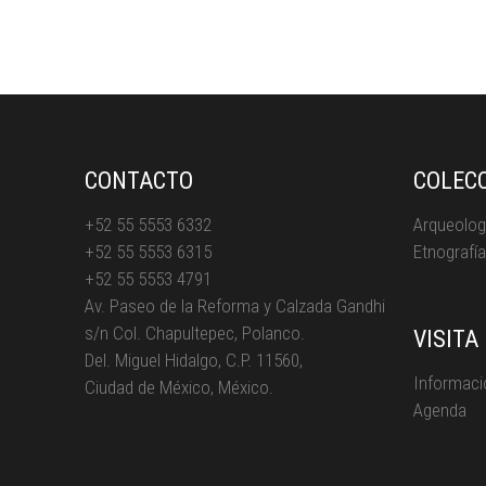
CONTACTO
COLEC
+52 55 5553 6332
Arqueolog
+52 55 5553 6315
Etnografía
+52 55 5553 4791
Av. Paseo de la Reforma y Calzada Gandhi
s/n Col. Chapultepec, Polanco.
VISITA
Del. Miguel Hidalgo, C.P. 11560,
Informaci
Ciudad de México, México.
Agenda