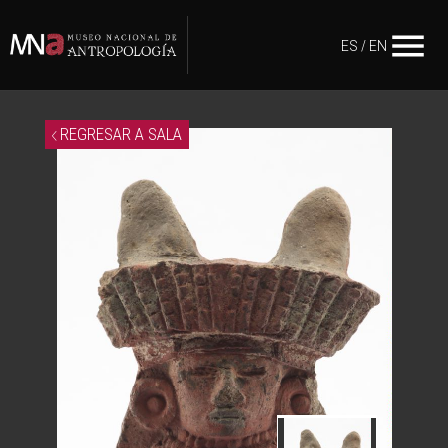
menu
ES
/
EN
REGRESAR A SALA