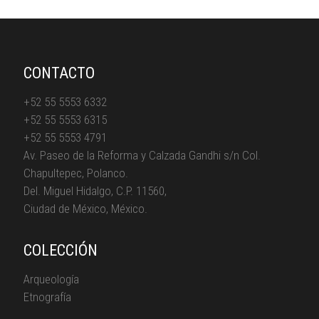
CONTACTO
+52 55 5553 6332
+52 55 5553 6315
+52 55 5553 4791
Av. Paseo de la Reforma y Calzada Gandhi s/n Col.
Chapultepec, Polanco.
Del. Miguel Hidalgo, C.P. 11560,
Ciudad de México, México.
COLECCIÓN
Arqueología
Etnografía