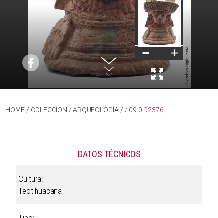
HOME
/ COLECCIÓN /
ARQUEOLOGÍA
/
/
09.0-02376
DATOS TÉCNICOS
Cultura:
Teotihuacana
Tipo: