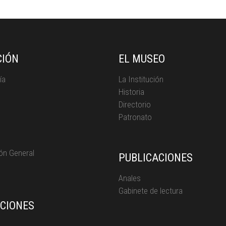
CIÓN
EL MUSEO
ía
La Institución
Historia
Directorio
Patronato
ón General
PUBLICACIONES
Anales
Gabinete de lectura
ICIONES