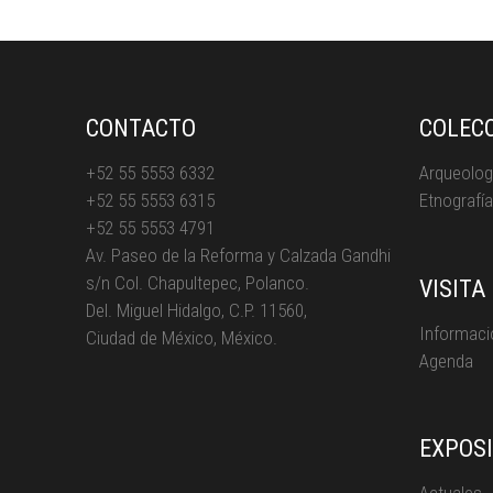
CONTACTO
COLEC
+52 55 5553 6332
Arqueolog
+52 55 5553 6315
Etnografía
+52 55 5553 4791
Av. Paseo de la Reforma y Calzada Gandhi
s/n Col. Chapultepec, Polanco.
VISITA
Del. Miguel Hidalgo, C.P. 11560,
Informaci
Ciudad de México, México.
Agenda
EXPOS
Actuales