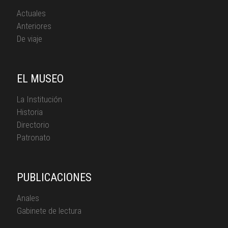
Actuales
Anteriores
De viaje
EL MUSEO
La Institución
Historia
Directorio
Patronato
PUBLICACIONES
Anales
Gabinete de lectura