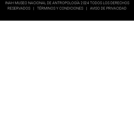
INAH MUSEO NACIONAL DE ANTROPOLOGÍA 2024 TODOS LOS DERECHOS
RESERVADOS
|
TÉRMINOS Y CONDICIONES
|
AVISO DE PRIVACIDAD