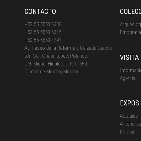
CONTACTO
COLEC
+52 55 5553 6332
Arqueolog
+52 55 5553 6315
Etnografía
+52 55 5553 4791
Av. Paseo de la Reforma y Calzada Gandhi
s/n Col. Chapultepec, Polanco.
VISITA
Del. Miguel Hidalgo, C.P. 11560,
Informaci
Ciudad de México, México.
Agenda
EXPOS
Actuales
Anteriore
De viaje