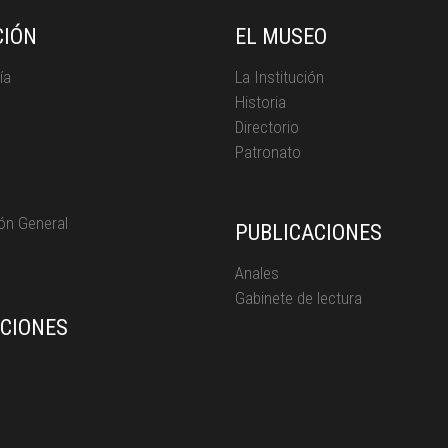
CIÓN
EL MUSEO
ía
La Institución
Historia
Directorio
Patronato
ón General
PUBLICACIONES
Anales
Gabinete de lectura
ICIONES
s