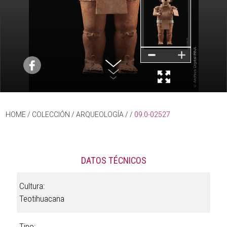
HOME
/ COLECCIÓN /
ARQUEOLOGÍA
/
/
09.0-02527
DATOS TÉCNICOS
Cultura:
Teotihuacana
Tipo: