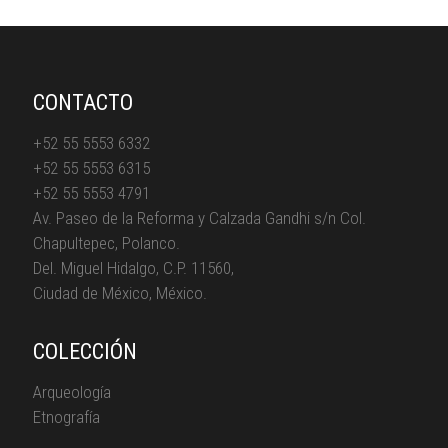
CONTACTO
+52 55 5553 6332
+52 55 5553 6315
+52 55 5553 4791
Av. Paseo de la Reforma y Calzada Gandhi s/n Col.
Chapultepec, Polanco.
Del. Miguel Hidalgo, C.P. 11560,
Ciudad de México, México.
COLECCIÓN
Arqueología
Etnografía