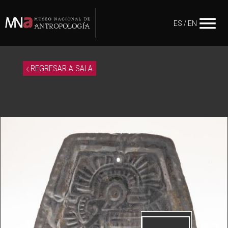
menu
ES
/
EN
REGRESAR A SALA