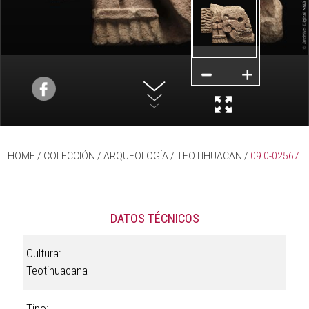
HOME
/ COLECCIÓN /
ARQUEOLOGÍA
/
TEOTIHUACAN
/
09.0-02567
DATOS TÉCNICOS
Cultura:
Teotihuacana
Tipo: