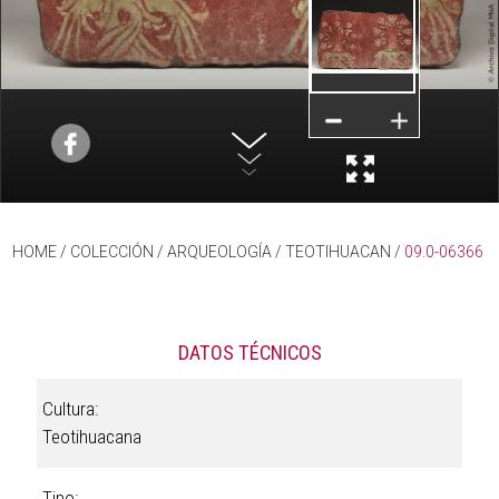
HOME
/ COLECCIÓN /
ARQUEOLOGÍA
/
TEOTIHUACAN
/
09.0-06366
DATOS TÉCNICOS
Cultura:
Teotihuacana
Tipo: