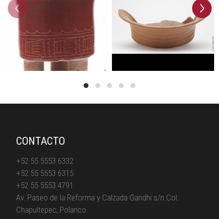
prev
next
CONTACTO
+52 55 5553 6332
+52 55 5553 6315
+52 55 5553 4791
Av. Paseo de la Reforma y Calzada Gandhi s/n Col.
Chapultepec, Polanco.