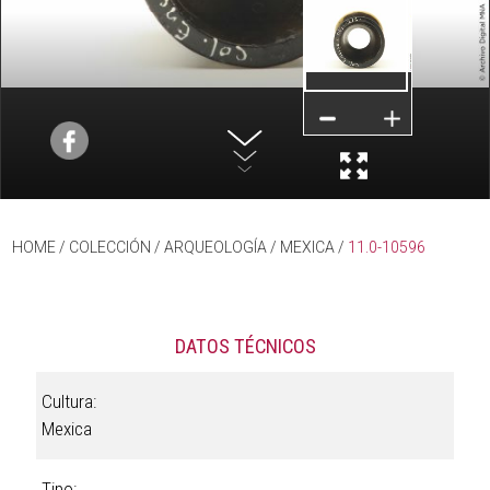
HOME
/ COLECCIÓN /
ARQUEOLOGÍA
/
MEXICA
/
11.0-10596
DATOS TÉCNICOS
Cultura:
Mexica
Tipo: