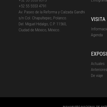
+52 55 5553 6315
Etnografía
+52 55 5553 4791
Av. Paseo de la Reforma y Calzada Gandhi
s/n Col. Chapultepec, Polanco.
VISITA
Del. Miguel Hidalgo, C.P. 11560,
Informaci
Ciudad de México, México.
Agenda
EXPOS
Actuales
Anteriore
De viaje
INAH MUSEO NACIONAL DE ANT