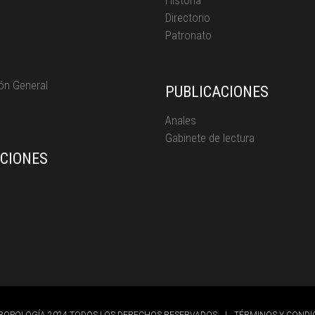
Historia
Directorio
Patronato
ón General
PUBLICACIONES
Anales
Gabinete de lectura
ICIONES
s
ROPOLOGÍA 2024 TODOS LOS DERECHOS RESERVADOS
|
TÉRMINOS Y CONDI