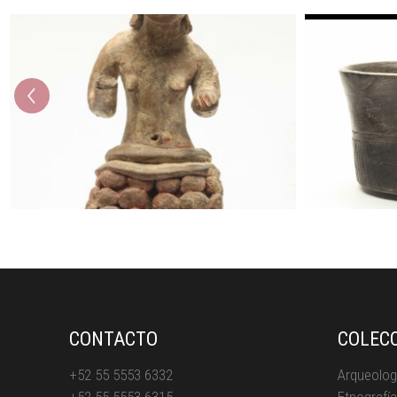
prev
CONTACTO
COLEC
+52 55 5553 6332
Arqueolog